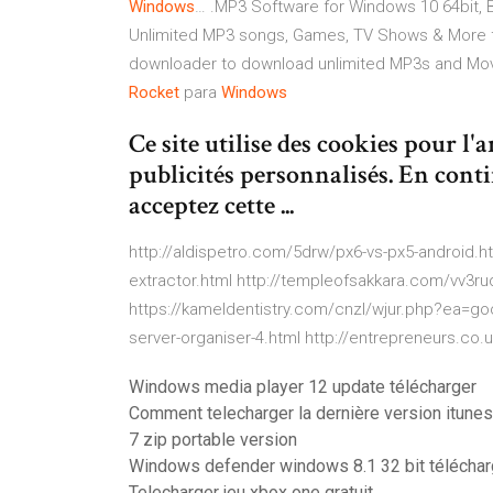
Windows
… .MP3 Software for Windows 10 64bit
Unlimited MP3 songs, Games, TV Shows & More for
downloader to download unlimited MP3s and Mov
Rocket
para
Windows
Ce site utilise des cookies pour l'
publicités personnalisés. En conti
acceptez cette ...
http://aldispetro.com/5drw/px6-vs-px5-android.ht
extractor.html http://templeofsakkara.com/vv3ru
https://kameldentistry.com/cnzl/wjur.php?ea=go
server-organiser-4.html http://entrepreneurs.co
Windows media player 12 update télécharger
Comment telecharger la dernière version itunes
7 zip portable version
Windows defender windows 8.1 32 bit téléchar
Telecharger jeu xbox one gratuit