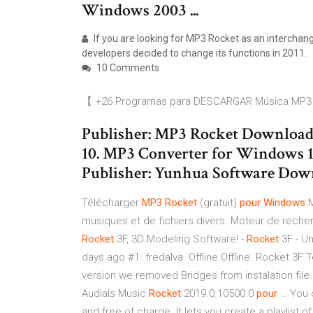
Windows 2003 ...
If you are looking for MP3 Rocket as an interchange 
developers decided to change its functions in 2011.
10 Comments
【 +26 Programas para DESCARGAR Música MP3 
Publisher: MP3 Rocket Download
10. MP3 Converter for Windows 10
Publisher: Yunhua Software Down
Télécharger
MP
3
Rocket
(gratuit)
pour
Windows
M
musiques et de fichiers divers. Moteur de recher
Rocket
3F, 3D Modeling Software! -
Rocket
3F - Un
days ago #1. fredalva. Offline.Offline. Rocket 3F
version we removed Bridges from instalation file
Audials Music
Rocket
2019.0.10500.0
pour
… You c
and free of charge. It lets you create a playlist