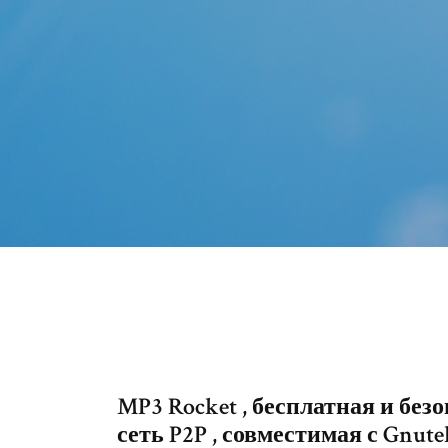
MP3 Rocket , бесплатная и безоп
сеть P2P , совместимая с Gnutell