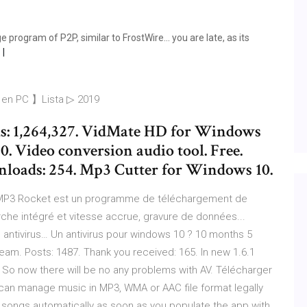
program of P2P, similar to FrostWire... you are late, as its
en PC 】Lista ▷ 2019
s: 1,264,327. VidMate HD for Windows
. Video conversion audio tool. Free.
loads: 254. Mp3 Cutter for Windows 10.
P3 Rocket est un programme de téléchargement de
che intégré et vitesse accrue, gravure de données...
 antivirus… Un antivirus pour windows 10 ? 10 months 5
 Team. Posts: 1487. Thank you received: 165. In new 1.6.1
. So now there will be no any problems with AV. Télécharger
an manage music in MP3, WMA or AAC file format legally
 of songs automatically as soon as you populate the app with