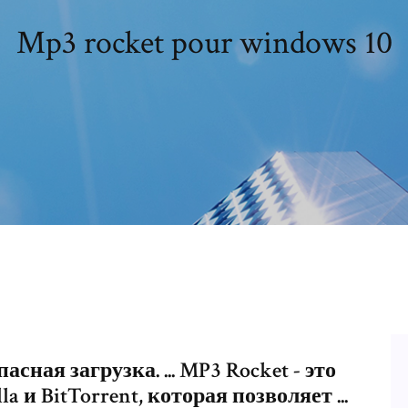
Mp3 rocket pour windows 10
асная загрузка. ... MP3 Rocket - это
a и BitTorrent, которая позволяет ...