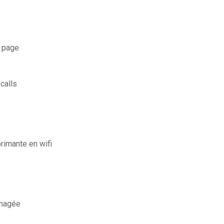
e page
calls
imante en wifi
mmagée