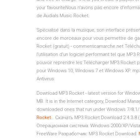
your favouriteNous n'avons pas encore d'informa
de Audials Music Rocket.
Spécialisé dans la musique, son interface prése
encore de morceaux pour vous permettre de gag
Rocket (gratuit) - commentcamarche.net Télécha
l'utilisation d'un logiciel performant tel que M
pouvoir reprendre les Télécharger MP3 Rocket 
pour Windows 10, Windows 7 et Windows XP. mp3
Antivirus.
Download MP3 Rocket - latest version for Windo
MB. It is in the Internet category, Download Man
downloaded ones that run under Windows 7/8.1/
Rocket
… Скачать MP3 Rocket Download 2.4.3.8 (
Операционная система: Windows 2000/XP/Vista
FreeWare Разработчик: MP3 Rocket Download.