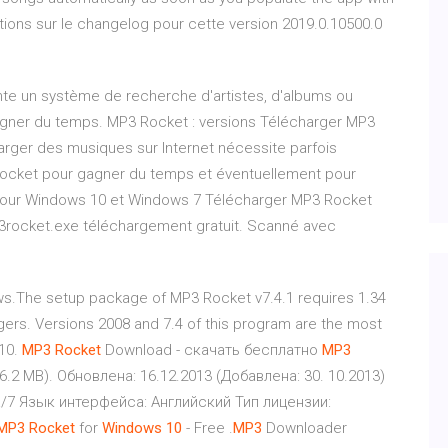
tions sur le changelog pour cette version 2019.0.10500.0
nte un système de recherche d'artistes, d'albums ou
ner du temps. MP3 Rocket : versions Télécharger MP3
rger des musiques sur Internet nécessite parfois
P3 Rocket pour gagner du temps et éventuellement pour
pour Windows 10 et Windows 7 Télécharger MP3 Rocket
rocket.exe téléchargement gratuit. Scanné avec
ws.The setup package of MP3 Rocket v7.4.1 requires 1.34
agers. Versions 2008 and 7.4 of this program are the most
10.
MP
3
Rocket
Download - скачать бесплатно
MP
3
6.2 MB). Обновлена: 16.12.2013 (Добавлена: 30. 10.2013)
/7 Язык интерфейса: Английский Тип лицензии:
MP
3
Rocket
for
Windows
10
- Free .
MP
3
Downloader