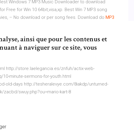
, Best Windows 7 MP3 Music Downloader to download
 Free for Win 10 64bit,visa,xp. Best Win 7 MP3 song
ies, – No download or per song fees. Download do
MP
3
analyse, ainsi que pour les contenus et
nuant à naviguer sur ce site, vous
ml http://store.laelegancia.es/znfuh/actix-web-
q/10-minute-sermons-for-youth.html
od-old-days http://tesheralevye.com/8iakdp/unturned-
.uk/zacbd/swuy.php?ou=mario-kart-8
ger